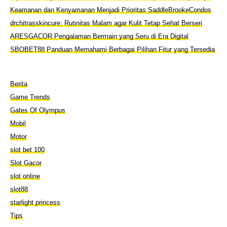
Keamanan dan Kenyamanan Menjadi Prioritas SaddleBrookeCondos
drchitrasskincure: Rutinitas Malam agar Kulit Tetap Sehat Berseri
ARESGACOR Pengalaman Bermain yang Seru di Era Digital
SBOBET88 Panduan Memahami Berbagai Pilihan Fitur yang Tersedia
Berita
Game Trends
Gates Of Olympus
Mobil
Motor
slot bet 100
Slot Gacor
slot online
slot88
starlight princess
Tips