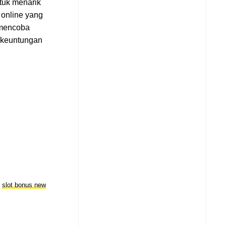
tuk menarik
 online yang
 mencoba
 keuntungan
,
slot bonus new