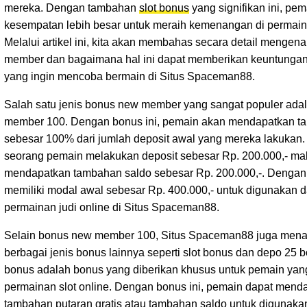
mereka. Dengan tambahan
slot bonus
yang signifikan ini, pem
kesempatan lebih besar untuk meraih kemenangan di permaina
Melalui artikel ini, kita akan membahas secara detail mengen
member dan bagaimana hal ini dapat memberikan keuntungan
yang ingin mencoba bermain di Situs Spaceman88.
Salah satu jenis bonus new member yang sangat populer ada
member 100. Dengan bonus ini, pemain akan mendapatkan t
sebesar 100% dari jumlah deposit awal yang mereka lakukan. 
seorang pemain melakukan deposit sebesar Rp. 200.000,- m
mendapatkan tambahan saldo sebesar Rp. 200.000,-. Dengan 
memiliki modal awal sebesar Rp. 400.000,- untuk digunakan 
permainan judi online di Situs Spaceman88.
Selain bonus new member 100, Situs Spaceman88 juga men
berbagai jenis bonus lainnya seperti slot bonus dan depo 25 b
bonus adalah bonus yang diberikan khusus untuk pemain yan
permainan slot online. Dengan bonus ini, pemain dapat mend
tambahan putaran gratis atau tambahan saldo untuk digunak