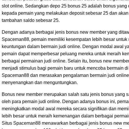
slot online. Sedangkan depo 25 bonus 25 adalah bonus yang 
kepada pemain yang melakukan deposit sebesar 25 dan aka
tambahan saldo sebesar 25.
Dengan adanya berbagai jenis bonus new member yang ditaw
Spaceman88, pemain memiliki kesempatan lebih besar untu
keuntungan dalam bermain judi online. Dengan modal awal ya
pemain dapat memperbesar peluang mereka untuk meraih k
berbagai permainan judi online. Selain itu, bonus new membe
menjadi stimulus bagi pemain baru untuk mencoba bermain di
Spaceman88 dan merasakan pengalaman bermain judi online
menyenangkan dan menguntungkan.
Bonus new member merupakan salah satu jenis bonus yang sa
oleh para pemain judi online. Dengan adanya bonus ini, pema
meningkatkan modal awal mereka secara signifikan dan memi
lebih besar untuk meraih kemenangan dalam berbagai permain
Situs Spaceman88 menawarkan berbagai jenis bonus new me