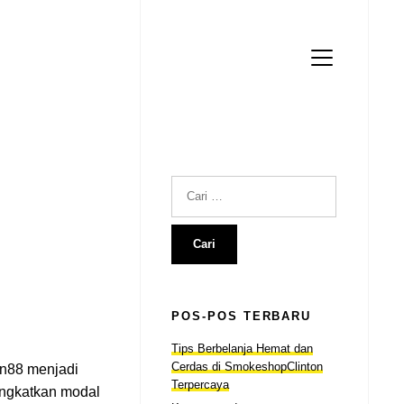
Menu
Cari
untuk:
POS-POS TERBARU
Tips Berbelanja Hemat dan
Cerdas di SmokeshopClinton
n88 menjadi
Terpercaya
ningkatkan modal