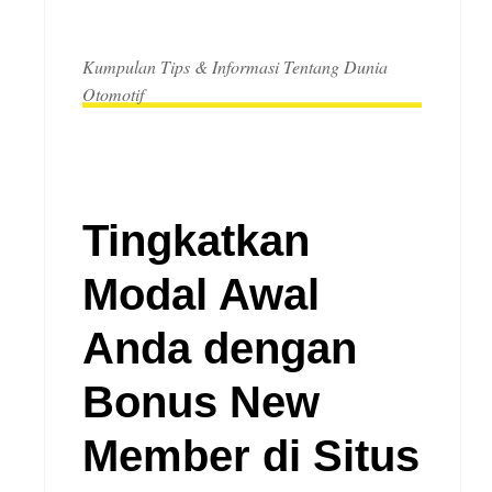
Skip
to
Kumpulan Tips & Informasi Tentang Dunia
content
Otomotif
Tingkatkan
Modal Awal
Anda dengan
Bonus New
Member di Situs