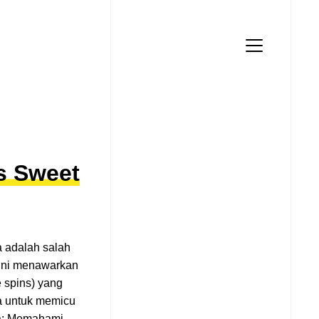
Menu
s Sweet
 adalah salah
 ini menawarkan
e spins) yang
a untuk memicu
oba: Memahami