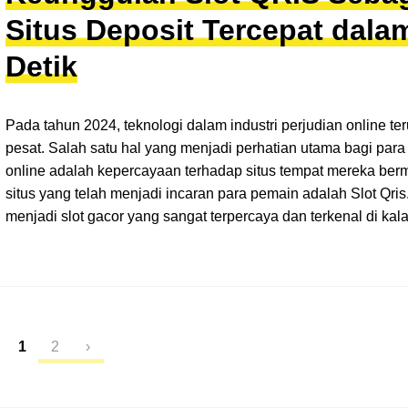
Situs Deposit Tercepat dala
Detik
Pada tahun 2024, teknologi dalam industri perjudian online t
pesat. Salah satu hal yang menjadi perhatian utama bagi para
online adalah kepercayaan terhadap situs tempat mereka berm
situs yang telah menjadi incaran para pemain adalah Slot Qris. 
menjadi slot gacor yang sangat terpercaya dan terkenal di ka
1
2
›