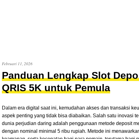
Februari
Februari 11, 2026
11,
Panduan Lengkap Slot Depo
2026
QRIS 5K untuk Pemula
Dalam era digital saat ini, kemudahan akses dan transaksi k
aspek penting yang tidak bisa diabaikan. Salah satu inovasi t
dunia perjudian daring adalah penggunaan metode deposit m
dengan nominal minimal 5 ribu rupiah. Metode ini menawark
keamanan, serta kecepatan bagi para pemain, terutama bagi 