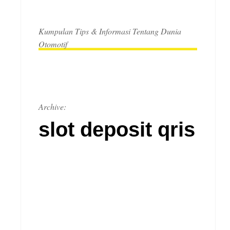
Skip
to
Kumpulan Tips & Informasi Tentang Dunia
content
Otomotif
Archive:
slot deposit qris