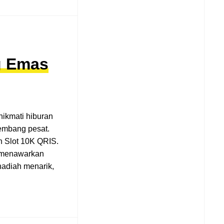
g Emas
nikmati hiburan
embang pesat.
n Slot 10K QRIS.
i menawarkan
adiah menarik,