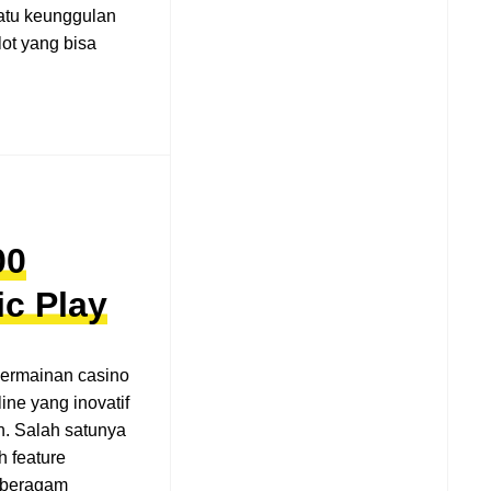
atu keunggulan
ot yang bisa
00
c Play
 permainan casino
line yang inovatif
n. Salah satunya
h feature
 beragam