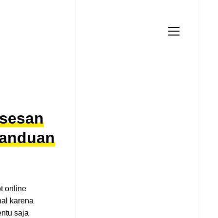
Menu
sesan
Panduan
t online
nal karena
entu saja