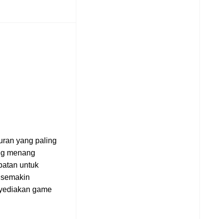
buran yang paling
ang menang
patan untuk
e semakin
enyediakan game