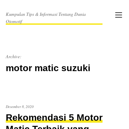
Skip
to
Kumpulan Tips & Informasi Tentang Dunia
content
Menu
Otomotif
Archive:
motor matic suzuki
Desember
Desember 8, 2020
8,
Rekomendasi 5 Motor
2020