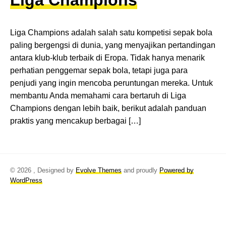
Liga Champions
Liga Champions adalah salah satu kompetisi sepak bola
paling bergengsi di dunia, yang menyajikan pertandingan
antara klub-klub terbaik di Eropa. Tidak hanya menarik
perhatian penggemar sepak bola, tetapi juga para
penjudi yang ingin mencoba peruntungan mereka. Untuk
membantu Anda memahami cara bertaruh di Liga
Champions dengan lebih baik, berikut adalah panduan
praktis yang mencakup berbagai […]
© 2026
, Designed by
Evolve Themes
and proudly
Powered by
WordPress