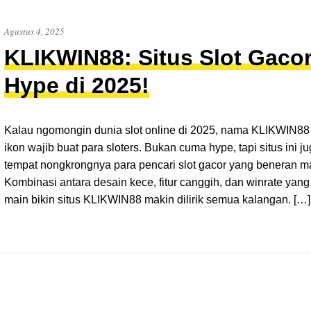
Agustus
Agustus 4, 2025
4,
KLIKWIN88: Situs Slot Gacor
2025
Hype di 2025!
Kalau ngomongin dunia slot online di 2025, nama KLIKWIN88
ikon wajib buat para sloters. Bukan cuma hype, tapi situs ini j
tempat nongkrongnya para pencari slot gacor yang beneran m
Kombinasi antara desain kece, fitur canggih, dan winrate yan
main bikin situs KLIKWIN88 makin dilirik semua kalangan. […]