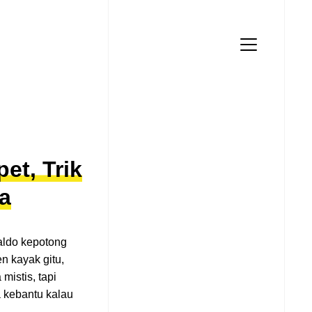
Menu
et, Trik
a
aldo kepotong
n kayak gitu,
mistis, tapi
a kebantu kalau