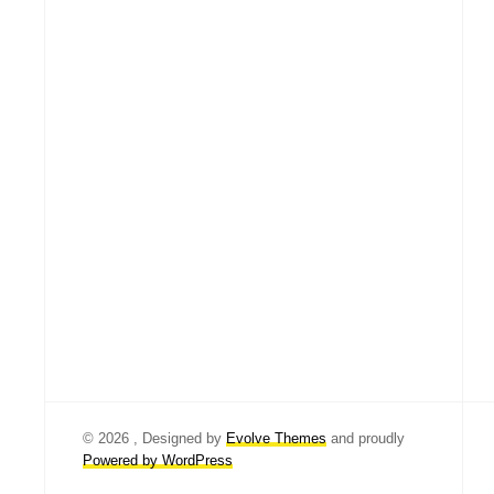
© 2026
, Designed by
Evolve Themes
and proudly
Powered by WordPress