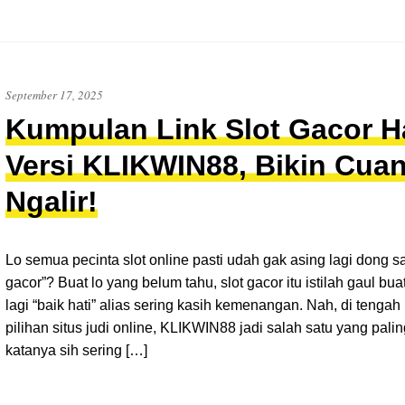
September
September 17, 2025
17,
Kumpulan Link Slot Gacor Ha
2025
Versi KLIKWIN88, Bikin Cua
Ngalir!
Lo semua pecinta slot online pasti udah gak asing lagi dong sa
gacor”? Buat lo yang belum tahu, slot gacor itu istilah gaul bu
lagi “baik hati” alias sering kasih kemenangan. Nah, di tenga
pilihan situs judi online, KLIKWIN88 jadi salah satu yang palin
katanya sih sering […]