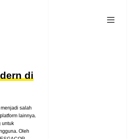
Menu
dern di
 menjadi salah
latform lainnya.
g untuk
ngguna. Oleh
 ARESGACOR