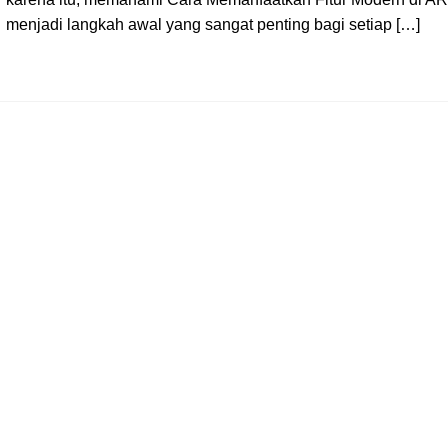
menjadi langkah awal yang sangat penting bagi setiap […]