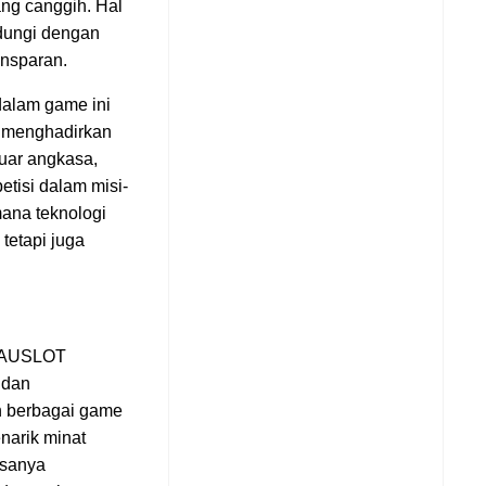
ng canggih. Hal
ndungi dengan
ansparan.
dalam game ini
pu menghadirkan
luar angkasa,
tisi dalam misi-
ana teknologi
tetapi juga
 MAUSLOT
 dan
n berbagai game
narik minat
asanya