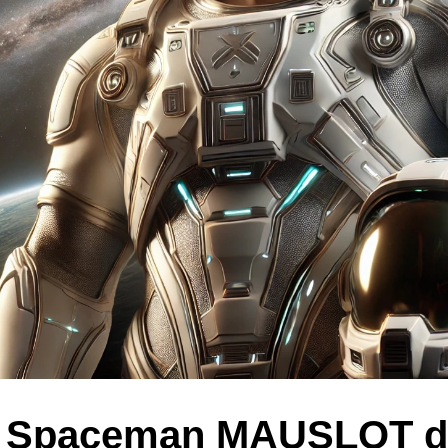
Spaceman MAUSLOT d