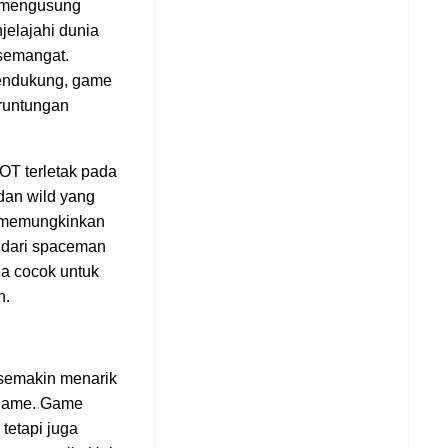
i mengusung
jelajahi dunia
semangat.
 mendukung, game
runtungan
OT terletak pada
 dan wild yang
ng memungkinkan
 dari spaceman
ga cocok untuk
n.
semakin menarik
 game. Game
tetapi juga