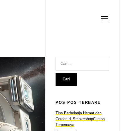
Menu
Cari
untuk:
POS-POS TERBARU
Tips Berbelanja Hemat dan
Cerdas di SmokeshopClinton
Terpercaya