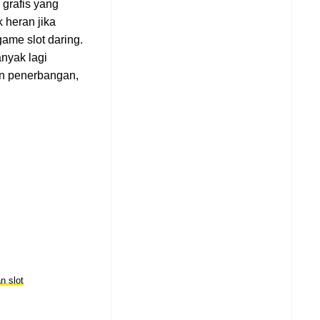
grafis yang
k heran jika
game slot daring.
nyak lagi
an penerbangan,
n slot