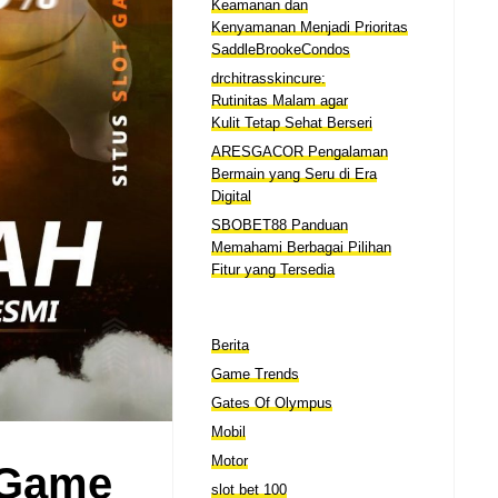
Keamanan dan
Kenyamanan Menjadi Prioritas
SaddleBrookeCondos
drchitrasskincure:
Rutinitas Malam agar
Kulit Tetap Sehat Berseri
ARESGACOR Pengalaman
Bermain yang Seru di Era
Digital
SBOBET88 Panduan
Memahami Berbagai Pilihan
Fitur yang Tersedia
Berita
Game Trends
Gates Of Olympus
Mobil
Motor
: Game
slot bet 100