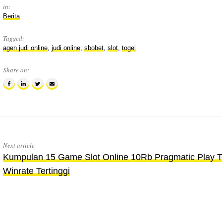
in:
Berita
Tagged:
agen judi online
,
judi online
,
sbobet
,
slot
,
togel
Share on:
Share
Share
Tweet
Email
on
on
this
a
Facebook
LinkedIn
item
friend
Next article
Kumpulan 15 Game Slot Online 10Rb Pragmatic Play T
Winrate Tertinggi