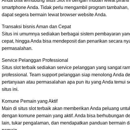
Anda bisa terhubung situs Slot ini dengan mudah lewat pirant
smartphone Anda. Tidak perlu mengambil program tambahan,
dapat segera bermain lewat browser website Anda.
Transaksi bisnis Aman dan Cepat
Situs ini umumnya sediakan berbagai sistem pembayaran ya
cepat, hingga Anda bisa mendeposit dan penarikan secara n
permasalahan.
Service Pelanggan Professional
Situs slot terbaik sediakan service pelanggan yang sangat ra
professional. Team support pelanggan siap menolong Anda d
pertanyaan atau permasalahan apa pun itu yang Anda temui s
situs ini.
Komune Pemain yang Aktif
Main di situs slot terbaik akan memberikan Anda peluang unt
dengan komune pemain yang aktif. Anda bisa berhubungan 
lain, tukar pengalaman, dan mendapatkan panduan bermain 