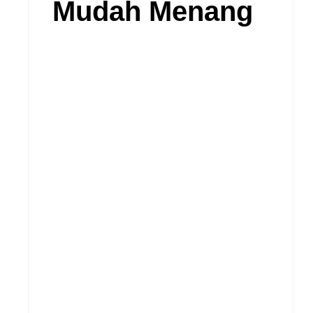
Mudah Menang