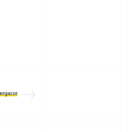
ergacor