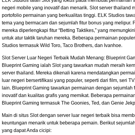
ELK Studios ialah Slot yang fokus pada membuat permainan sl
negeri mobile yang inovatif dan menarik. Slot server thailan
portofolio permainan yang berkualitas tinggi. ELK Studios ta
tema yang bermacam dan sejumlah fitur bonus yang melipur.
mereka diperlengkapi fitur “Betting Taktikes,” yang memungk
untuk atur taktik taruhan mereka. Beberapa permainan popule
Studios termasuk Wild Toro, Taco Brothers, dan Ivanhoe.
Slot Server Luar Negeri Terbaik Mudah Menang: Blueprint Ga
Blueprint Gaming ialah Slot yang tawarkan mudah meraih ke
server thailand. Mereka dikenali karena mendatangkan permai
luar negeri bersertifikasi yang populer, seperti dari film, seri 
lain. Blueprint Gaming tawarkan permainan dengan sejumlah f
inovatif dan kualitas grafis yang memikat. Beberapa permainan
Blueprint Gaming termasuk The Goonies, Ted, dan Genie Jekp
Main di situs Slot dengan server luar negeri terbaik bisa mem
keuntungan menarik untuk beberapa pemain. Berikut sejumla
yang dapat Anda cicipi: