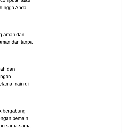
i computer atau
 hingga Anda
ng aman dan
yaman dan tanpa
mah dan
engan
elama main di
uk bergabung
dengan pemain
dari sama-sama