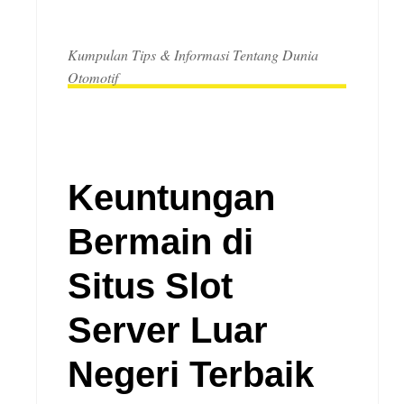
Skip
to
Kumpulan Tips & Informasi Tentang Dunia
content
Otomotif
Keuntungan
Bermain di
Situs Slot
Server Luar
Negeri Terbaik