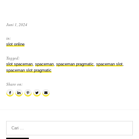
Juni 1, 2024
in:
slot online
Tagged:
slot spaceman
,
spaceman
,
spaceman pragmatic
,
spaceman slot
,
spaceman slot pragmatic
Share on:
Share
Share
Pin
Tweet
Email
on
on
this
this
a
Facebook
LinkedIn
item
item
friend
Cari
untuk: