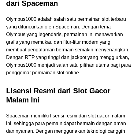
dari Spaceman
Olympus1000 adalah salah satu permainan slot terbaru
yang diluncurkan oleh Spaceman. Dengan tema
Olympus yang legendaris, permainan ini menawarkan
grafis yang memukau dan fitur-fitur modern yang
membuat pengalaman bermain semakin menyenangkan.
Dengan RTP yang tinggi dan jackpot yang menggiurkan,
Olympus1000 menjadi salah satu pilihan utama bagi para
penggemar permainan slot online.
Lisensi Resmi dari Slot Gacor
Malam Ini
Spaceman memiliki lisensi resmi dari slot gacor malam
ini, sehingga para pemain dapat bermain dengan aman
dan nyaman. Dengan menggunakan teknologi canggih