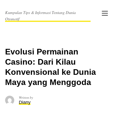
Skip
to
Kumpulan Tips & Informasi Tentang Dunia
content
Menu
Otomotif
Evolusi Permainan
Casino: Dari Kilau
Konvensional ke Dunia
Maya yang Menggoda
Written by
Diany