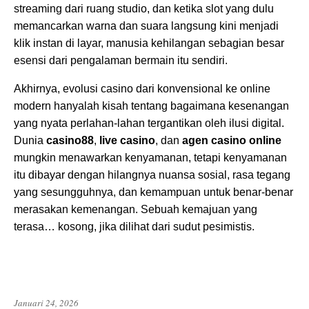
streaming dari ruang studio, dan ketika slot yang dulu
memancarkan warna dan suara langsung kini menjadi
klik instan di layar, manusia kehilangan sebagian besar
esensi dari pengalaman bermain itu sendiri.
Akhirnya, evolusi casino dari konvensional ke online
modern hanyalah kisah tentang bagaimana kesenangan
yang nyata perlahan-lahan tergantikan oleh ilusi digital.
Dunia
casino88
,
live casino
, dan
agen casino online
mungkin menawarkan kenyamanan, tetapi kenyamanan
itu dibayar dengan hilangnya nuansa sosial, rasa tegang
yang sesungguhnya, dan kemampuan untuk benar-benar
merasakan kemenangan. Sebuah kemajuan yang
terasa… kosong, jika dilihat dari sudut pesimistis.
Januari 24, 2026