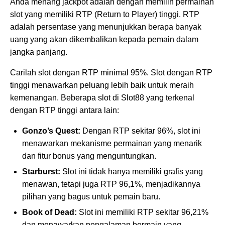
Anda menang jackpot adalah dengan memilih permainan
slot yang memiliki RTP (Return to Player) tinggi. RTP
adalah persentase yang menunjukkan berapa banyak
uang yang akan dikembalikan kepada pemain dalam
jangka panjang.
Carilah slot dengan RTP minimal 95%. Slot dengan RTP
tinggi menawarkan peluang lebih baik untuk meraih
kemenangan. Beberapa slot di Slot88 yang terkenal
dengan RTP tinggi antara lain:
Gonzo’s Quest:
Dengan RTP sekitar 96%, slot ini
menawarkan mekanisme permainan yang menarik
dan fitur bonus yang menguntungkan.
Starburst:
Slot ini tidak hanya memiliki grafis yang
menawan, tetapi juga RTP 96,1%, menjadikannya
pilihan yang bagus untuk pemain baru.
Book of Dead:
Slot ini memiliki RTP sekitar 96,21%
dan menawarkan pengalaman bermain yang