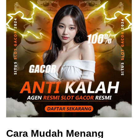
Cara Mudah Menang