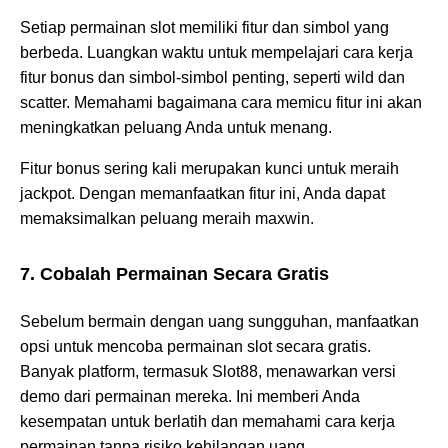
Setiap permainan slot memiliki fitur dan simbol yang
berbeda. Luangkan waktu untuk mempelajari cara kerja
fitur bonus dan simbol-simbol penting, seperti wild dan
scatter. Memahami bagaimana cara memicu fitur ini akan
meningkatkan peluang Anda untuk menang.
Fitur bonus sering kali merupakan kunci untuk meraih
jackpot. Dengan memanfaatkan fitur ini, Anda dapat
memaksimalkan peluang meraih maxwin.
7.
Cobalah Permainan Secara Gratis
Sebelum bermain dengan uang sungguhan, manfaatkan
opsi untuk mencoba permainan slot secara gratis.
Banyak platform, termasuk Slot88, menawarkan versi
demo dari permainan mereka. Ini memberi Anda
kesempatan untuk berlatih dan memahami cara kerja
permainan tanpa risiko kehilangan uang.