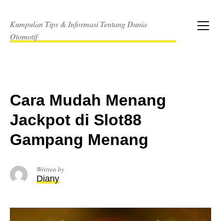
Skip
to
Kumpulan Tips & Informasi Tentang Dunia
content
Menu
Otomotif
Cara Mudah Menang
Jackpot di Slot88
Gampang Menang
Written by
Diany