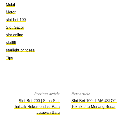
Mobil
Motor
slot bet 100
Slot Gacor
slot online
slot88
starlight princess
Tips
Previous article
Next article
Slot Bet 200 | Situs Slot
Slot Bet 100 di MAUSLOT:
Terbaik Rekomendasi Para
Teknik Jitu Menang Besar
Jutawan Baru