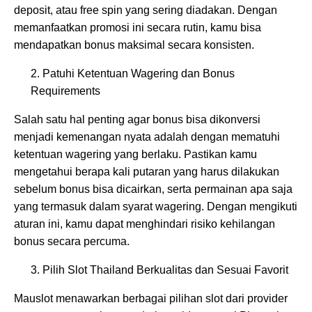
deposit, atau free spin yang sering diadakan. Dengan
memanfaatkan promosi ini secara rutin, kamu bisa
mendapatkan bonus maksimal secara konsisten.
Patuhi Ketentuan Wagering dan Bonus
Requirements
Salah satu hal penting agar bonus bisa dikonversi
menjadi kemenangan nyata adalah dengan mematuhi
ketentuan wagering yang berlaku. Pastikan kamu
mengetahui berapa kali putaran yang harus dilakukan
sebelum bonus bisa dicairkan, serta permainan apa saja
yang termasuk dalam syarat wagering. Dengan mengikuti
aturan ini, kamu dapat menghindari risiko kehilangan
bonus secara percuma.
Pilih Slot Thailand Berkualitas dan Sesuai Favorit
Mauslot menawarkan berbagai pilihan slot dari provider