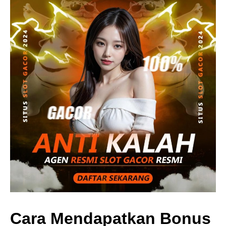
Cara Mendapatkan Bonus