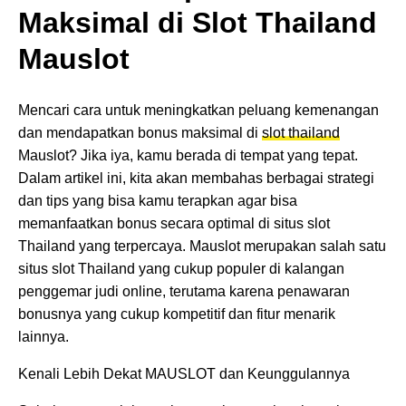
Maksimal di Slot Thailand
Mauslot
Mencari cara untuk meningkatkan peluang kemenangan
dan mendapatkan bonus maksimal di
slot thailand
Mauslot? Jika iya, kamu berada di tempat yang tepat.
Dalam artikel ini, kita akan membahas berbagai strategi
dan tips yang bisa kamu terapkan agar bisa
memanfaatkan bonus secara optimal di situs slot
Thailand yang terpercaya. Mauslot merupakan salah satu
situs slot Thailand yang cukup populer di kalangan
penggemar judi online, terutama karena penawaran
bonusnya yang cukup kompetitif dan fitur menarik
lainnya.
Kenali Lebih Dekat MAUSLOT dan Keunggulannya