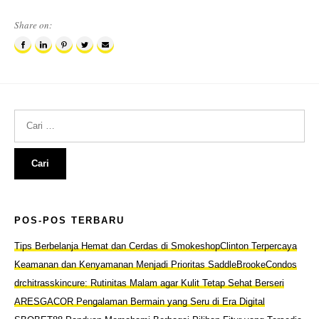
Share on:
Share
Share
Pin
Tweet
Email
on
on
this
this
a
Facebook
LinkedIn
item
item
friend
Cari
untuk:
POS-POS TERBARU
Tips Berbelanja Hemat dan Cerdas di SmokeshopClinton Terpercaya
Keamanan dan Kenyamanan Menjadi Prioritas SaddleBrookeCondos
drchitrasskincure: Rutinitas Malam agar Kulit Tetap Sehat Berseri
ARESGACOR Pengalaman Bermain yang Seru di Era Digital