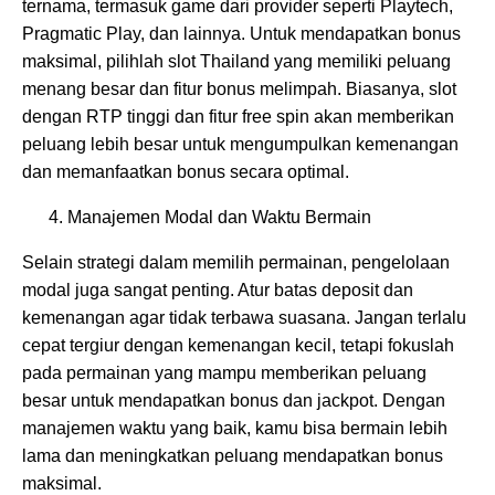
ternama, termasuk game dari provider seperti Playtech,
Pragmatic Play, dan lainnya. Untuk mendapatkan bonus
maksimal, pilihlah slot Thailand yang memiliki peluang
menang besar dan fitur bonus melimpah. Biasanya, slot
dengan RTP tinggi dan fitur free spin akan memberikan
peluang lebih besar untuk mengumpulkan kemenangan
dan memanfaatkan bonus secara optimal.
Manajemen Modal dan Waktu Bermain
Selain strategi dalam memilih permainan, pengelolaan
modal juga sangat penting. Atur batas deposit dan
kemenangan agar tidak terbawa suasana. Jangan terlalu
cepat tergiur dengan kemenangan kecil, tetapi fokuslah
pada permainan yang mampu memberikan peluang
besar untuk mendapatkan bonus dan jackpot. Dengan
manajemen waktu yang baik, kamu bisa bermain lebih
lama dan meningkatkan peluang mendapatkan bonus
maksimal.