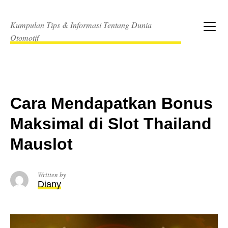
Skip
to
Kumpulan Tips & Informasi Tentang Dunia
content
Menu
Otomotif
Cara Mendapatkan Bonus
Maksimal di Slot Thailand
Mauslot
Written by
Diany